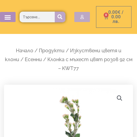
Skip
0.00
€
/
to
Търсене
0
Cart
0.00
лв.
content
Начало
/
Продукти
/
Изкуствени цветя и
клони
/
Есенни
/ Клонка с мъхест цвят розов 92 см
– KWT77