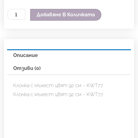
количество
Добавяне В Количката
за
Клонка
с
мъхест
Описание
цвят
розов
Отзиви (0)
92
см
Клонка с мъхест цвят 92 см – KWT77
-
Клонка с мъхест цвят 92 см – KWT77
KWT77