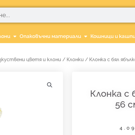
лони
Опаковъчни материали
Кошници и кашп
зкуствени цветя и клони
/
Клонки
/ Клонка с бял ябълк
Клонка с 
56 с
4.0