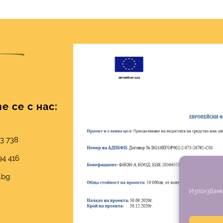
 се с нас:
03 738
94 416
.bg
Използваме