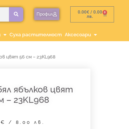
0.00
€
/ 0.00
0
Cart
Профил
лв.
и
Суха растителност
Аксесоари
ов цвят 56 см – 23KL968
бял ябълков цвят
м – 23KL968
9
€
/ 8.00 лв.