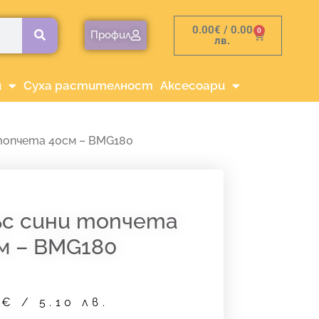
0.00
€
/ 0.00
0
Cart
Профил
лв.
и
Суха растителност
Аксесоари
топчета 40см – BMG180
ъс сини топчета
м – BMG180
1
€
/ 5.10 лв.