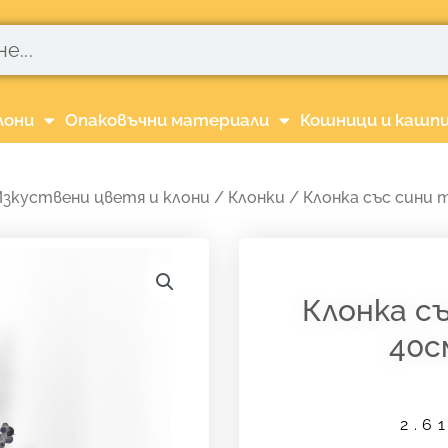
лони
Опаковъчни материали
Кошници и кашп
зкуствени цветя и клони
/
Клонки
/ Клонка със сини 
Клонка с
40с
2.6