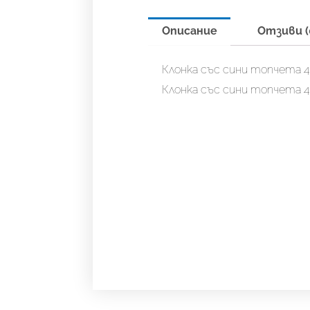
Описание
Отзиви (
Клонка със сини топчета 
Клонка със сини топчета 