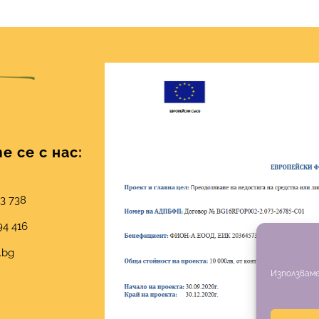
 се с нас:
03 738
94 416
.bg
Използваме