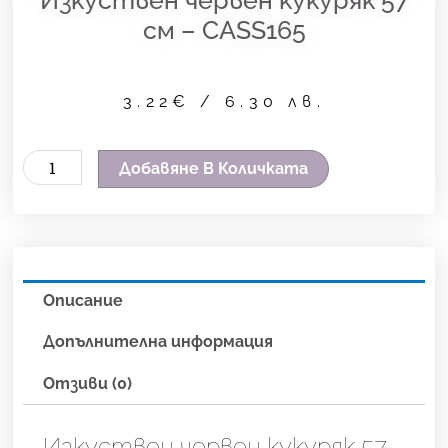
см – CASS165
3.22
€
/ 6.30 лв.
количество
Добавяне В Количката
за
Изкуствен
червен
кукуряк
Описание
57
см
Допълнителна информация
-
Отзиви (0)
CASS165
Изкуствен червен кукуряк 57