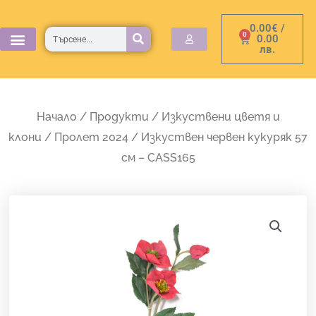
Skip
0.00
€
/
to
Търсене
0
Cart
0.00
лв.
content
Начало
/
Продукти
/
Изкуствени цветя и
клони
/
Пролет 2024
/ Изкуствен червен кукуряк 57
см – CASS165