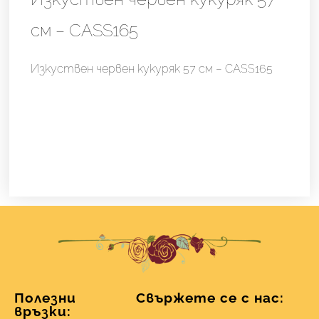
см – CASS165
Изкуствен червен кукуряк 57 см – CASS165
Полезни
Свържете се с нас:
връзки: