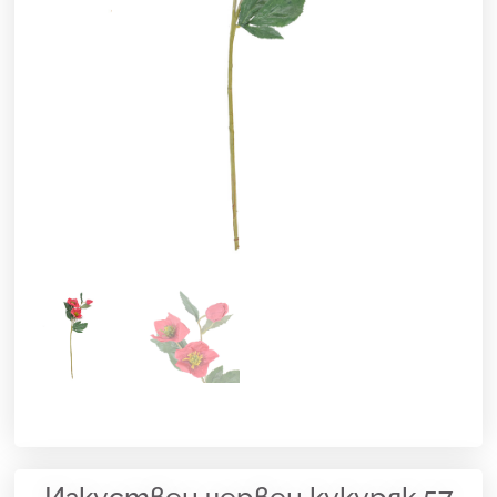
Изкуствен червен кукуряк 57