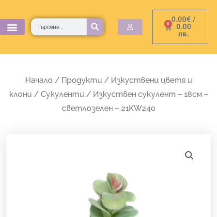
Skip
0.00
€
/
to
Търсене
0
Cart
0.00
лв.
content
Начало
/
Продукти
/
Изкуствени цветя и
клони
/
Сукуленти
/ Изкуствен сукулент – 18см –
светлозелен – 21KW240