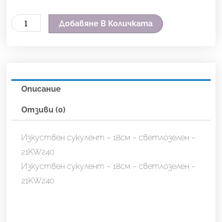
количество
Добавяне В Количката
за
Изкуствен
сукулент
-
Описание
18см
-
Отзиви (0)
светлозелен
-
Изкуствен сукулент – 18см – светлозелен –
21KW240
21KW240
Изкуствен сукулент – 18см – светлозелен –
21KW240