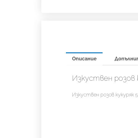
Описание
Допълни
Изкуствен розов к
Изкуствен розов кукуряк 5