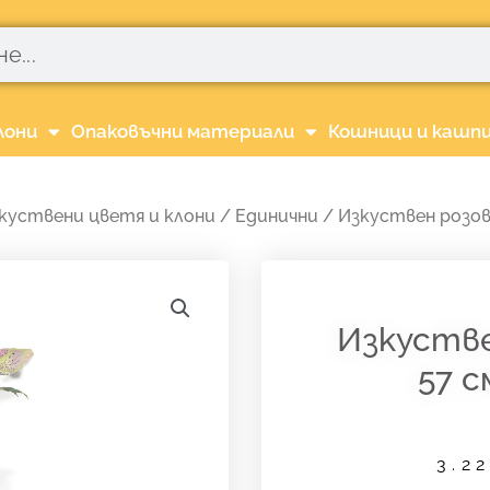
лони
Опаковъчни материали
Кошници и кашп
куствени цветя и клони
/
Единични
/ Изкуствен розов 
Изкустве
57 с
3.2