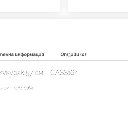
телна информация
Отзиви (0)
укуряк 57 см – CASS164
7 см – CASS164