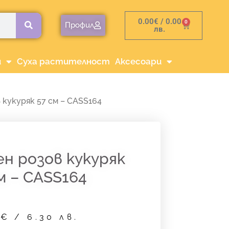
0.00
€
/ 0.00
0
Cart
Профил
лв.
и
Суха растителност
Аксесоари
кукуряк 57 см – CASS164
н розов кукуряк
м – CASS164
2
€
/ 6.30 лв.