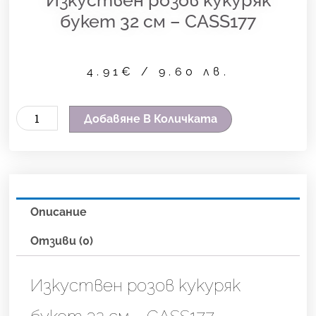
букет 32 см – CASS177
4.91
€
/ 9.60 лв.
количество
Добавяне В Количката
за
Изкуствен
розов
кукуряк
Описание
букет
32
Отзиви (0)
см
-
Изкуствен розов кукуряк
CASS177