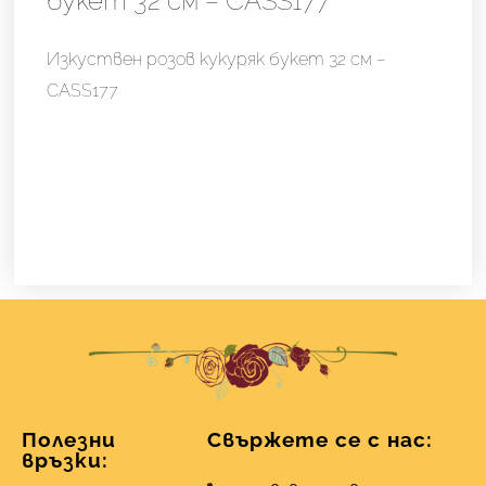
букет 32 см – CASS177
Изкуствен розов кукуряк букет 32 см –
CASS177
Полезни
Свържете се с нас:
връзки: