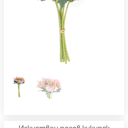
Изкуствен розов кукуряк