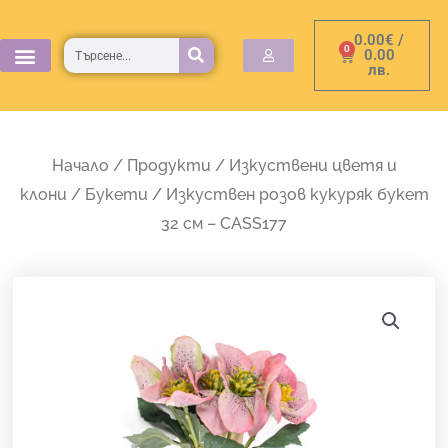
Skip
0.00
€
/
to
Търсене
0
Cart
0.00
лв.
content
Начало
/
Продукти
/
Изкуствени цветя и
клони
/
Букети
/ Изкуствен розов кукуряк букет
32 см – CASS177