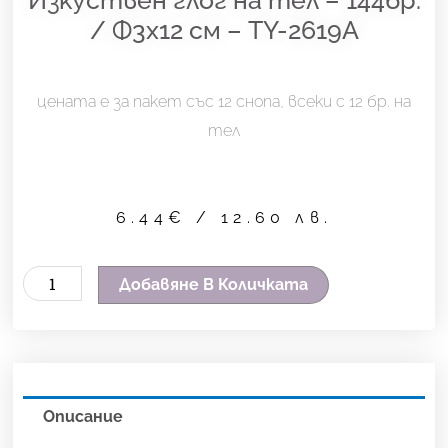
/ Ф3х12 см – TY-2619A
цената е за пакет със 12 снопа, всеки с 12 бр. на
тел
6.44
€
/ 12.60 лв.
количество
Добавяне В Количката
за
Изкуствен
глог
на
Описание
тел