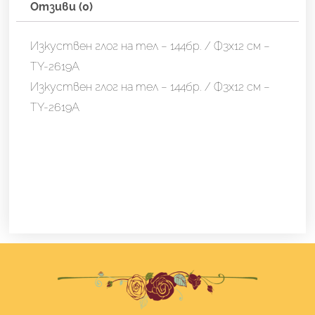
-
Отзиви (0)
144бр.
/
Изкуствен глог на тел – 144бр. / Ф3х12 см –
Ф3х12
TY-2619A
см
Изкуствен глог на тел – 144бр. / Ф3х12 см –
-
TY-2619A
TY-
2619A