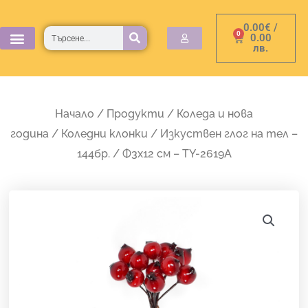
Skip
0.00
€
/
to
Търсене
0
Cart
0.00
лв.
content
Начало
/
Продукти
/
Коледа и нова
година
/
Коледни клонки
/ Изкуствен глог на тел –
144бр. / Ф3х12 см – TY-2619A