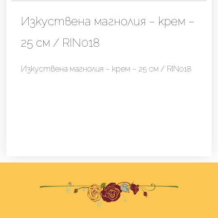
25
см
Изкуствена магнолия – крем –
/
25 см / RIN018
RIN018
Изкуствена магнолия – крем – 25 см / RIN018