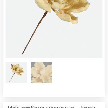
Изкуствена магнолия – крем –