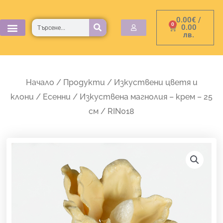
Skip
0.00
€
/
to
Търсене
0
Cart
0.00
лв.
content
Начало
/
Продукти
/
Изкуствени цветя и
клони
/
Есенни
/ Изкуствена магнолия – крем – 25
см / RIN018