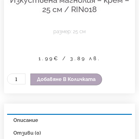
25 см / RIN018
размер: 25 см
1.99
€
/ 3.89 лв.
количество
Добавяне В Количката
за
Изкуствена
магнолия
-
Описание
крем
-
Отзиви (0)