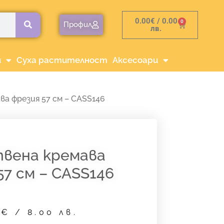
0.00
€
/ 0.00
0
Cart
Профил
лв.
и
Суха растителност
Аксесоари
а фрезия 57 см – CASS146
вена кремава
57 см – CASS146
9
€
/ 8.00 лв.