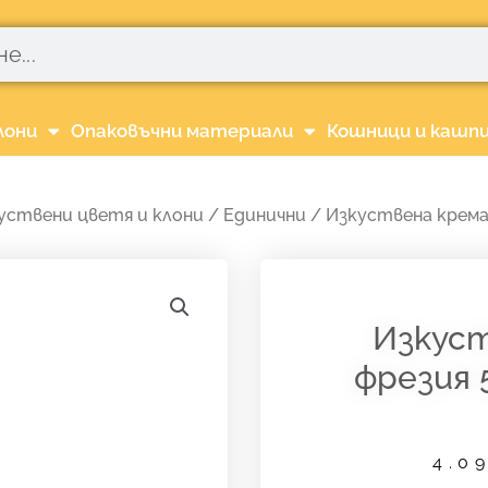
лони
Опаковъчни материали
Кошници и кашп
уствени цветя и клони
/
Единични
/ Изкуствена кремав
Изкуст
фрезия 
4.0