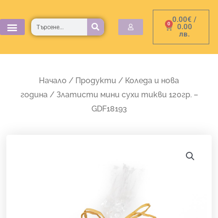
Skip
0.00
€
/
to
Търсене
0
Cart
0.00
лв.
content
Начало
/
Продукти
/
Коледа и нова
година
/ Златисти мини сухи тикви 120гр. –
GDF18193