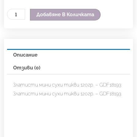
количество
Добавяне В Количката
за
Златисти
мини
сухи
Описание
тикви
120гр.
Отзиви (0)
-
GDF18193
Златисти мини сухи тикви 120гр. – GDF18193
Златисти мини сухи тикви 120гр. – GDF18193