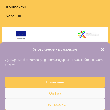
Контакти
Условия
Управление на съгласие
Използваме бисквитки, за да оптимизираме нашия сайт и нашите
услуги.
Приемане
Copyright 2026 Fiona
Отказ
Изработка на онлайн магазин
–
websitebuilderbg.eu
Настройки
Политика за поверителност