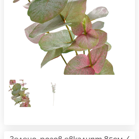
Зелено-розов евкалипт 85см /