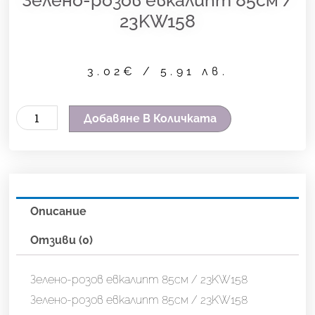
23KW158
3.02
€
/ 5.91 лв.
количество
Добавяне В Количката
за
Зелено-
розов
евкалипт
Описание
85см
/
Отзиви (0)
23KW158
Зелено-розов евкалипт 85см / 23KW158
Зелено-розов евкалипт 85см / 23KW158