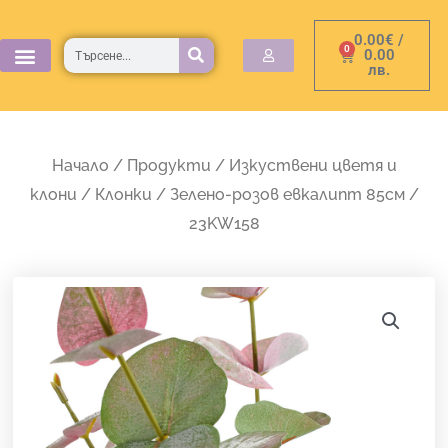
Skip
0.00
€
/
to
Търсене
0
Cart
0.00
лв.
content
Начало
/
Продукти
/
Изкуствени цветя и
клони
/
Клонки
/ Зелено-розов евкалипт 85см /
23KW158