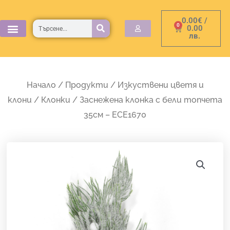
Skip
0.00
€
/
to
Търсене
0
Cart
0.00
лв.
content
Начало
/
Продукти
/
Изкуствени цветя и
клони
/
Клонки
/ Заснежена клонка с бели топчета
35см – ECE1670