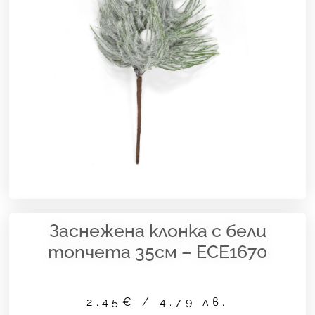
Заснежена клонка с бели
топчета 35см – ECE1670
2.45
€
/ 4.79 лв.