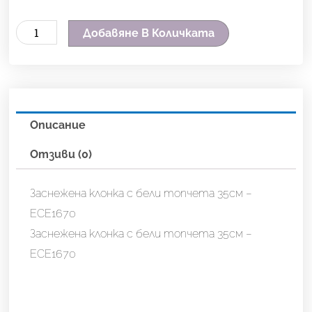
количество
Добавяне В Количката
за
Заснежена
клонка
с
Описание
бели
топчета
Отзиви (0)
35см
-
Заснежена клонка с бели топчета 35см –
ECE1670
ECE1670
Заснежена клонка с бели топчета 35см –
ECE1670