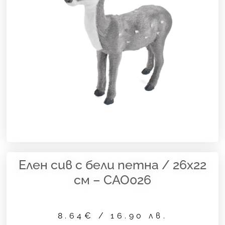
Елен сив с бели петна / 26х22
см – CAO026
8.64
€
/ 16.90 лв.