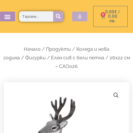
Skip
0.00
€
/
to
Търсене
0
Cart
0.00
лв.
content
Начало
/
Продукти
/
Коледа и нова
година
/
Фигурки
/ Елен сив с бели петна / 26х22 см
– CAO026