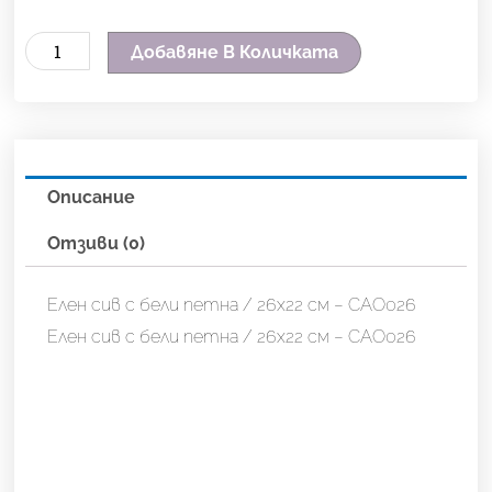
количество
Добавяне В Количката
за
Елен
сив
с
Описание
бели
петна
Отзиви (0)
/
26х22
Елен сив с бели петна / 26х22 см – CAO026
см
Елен сив с бели петна / 26х22 см – CAO026
-
CAO026