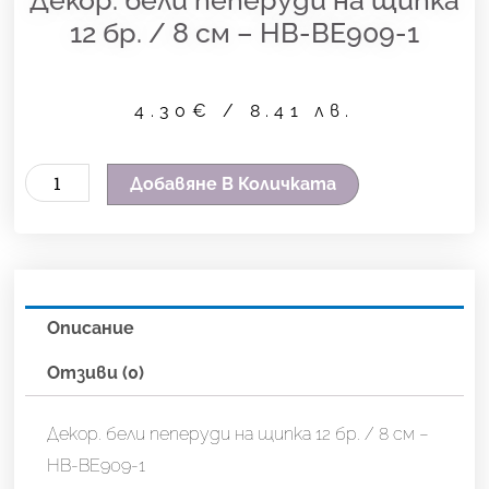
12 бр. / 8 см – HB-BE909-1
4.30
€
/ 8.41 лв.
количество
Добавяне В Количката
за
Декор.
бели
пеперуди
Описание
на
щипка
Отзиви (0)
12
бр.
Декор. бели пеперуди на щипка 12 бр. / 8 см –
/
HB-BE909-1