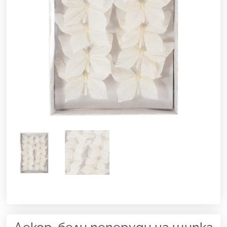
Декор. бели пеперуди на щипка