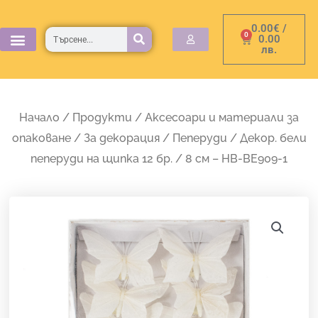
Skip
0.00
€
/
to
Търсене
0
Cart
0.00
лв.
content
Начало
/
Продукти
/
Аксесоари и материали за
опаковане
/
За декорация
/
Пеперуди
/ Декор. бели
пеперуди на щипка 12 бр. / 8 см – HB-BE909-1