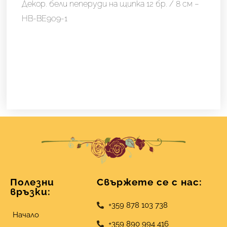
8
Декор. бели пеперуди на щипка 12 бр. / 8 см –
см
HB-BE909-1
-
HB-
BE909-
1
Полезни
Свържете се с нас:
връзки:
+359 878 103 738
Начало
+359 890 994 416