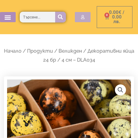
Skip
0.00
€
/
to
Търсене
0
Cart
0.00
лв.
content
Начало
/
Продукти
/
Великден
/ Декоративни яйца
24 бр / 4 см – DLA034