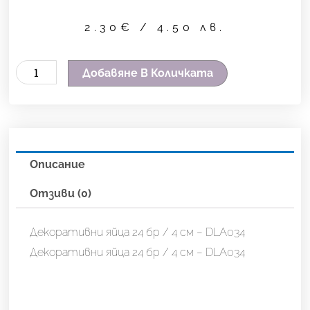
2.30
€
/ 4.50 лв.
количество
Добавяне В Количката
за
Декоративни
яйца
24
Описание
бр
/
Отзиви (0)
4
см
Декоративни яйца 24 бр / 4 см – DLA034
-
Декоративни яйца 24 бр / 4 см – DLA034
DLA034