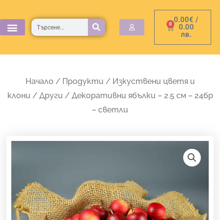
Skip
0.00
€
/
to
Търсене
0
Cart
0.00
лв.
content
Начало
/
Продукти
/
Изкуствени цветя и
клони
/
Други
/ Декоративни ябълки – 2.5 см – 24бр
– светли