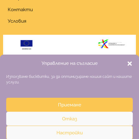
Контакти
Условия
Управление на съгласие
Използваме бисквитки, за да оптимизираме нашия сайт и нашите
услуги.
Приемане
Copyright 2026 Fiona
Отказ
Изработка на онлайн магазин
–
websitebuilderbg.eu
Настройки
Политика за поверителност