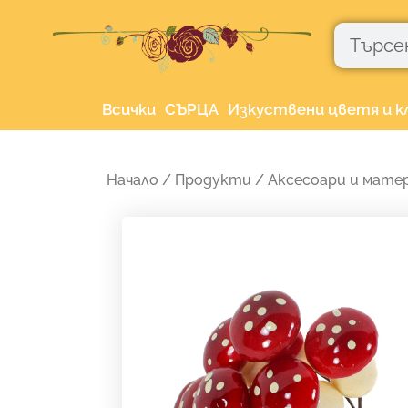
Skip
Търсене
to
content
Всички
СЪРЦА
Изкуствени цветя и к
Начало
/
Продукти
/
Аксесоари и матер