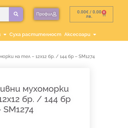
0.00
€
/ 0.00
0
Cart
Профил
лв.
и
Суха растителност
Аксесоари
рки на тел – 12х12 бр. / 144 бр – SM1274
ивни мухоморки
12х12 бр. / 144 бр
– SM1274