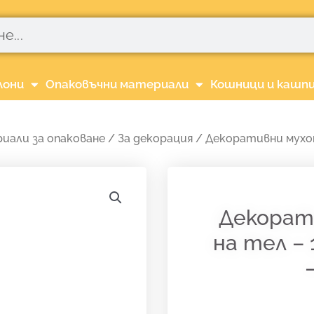
лони
Опаковъчни материали
Кошници и кашп
иали за опаковане
/
За декорация
/ Декоративни мухомо
Декорат
на тел – 