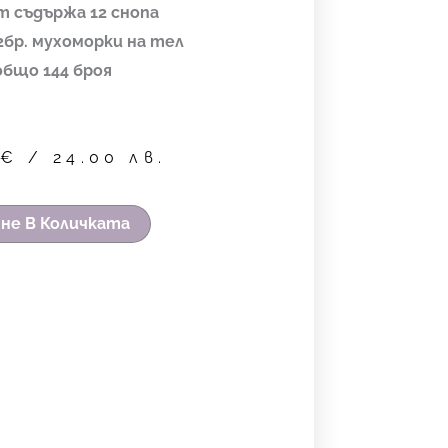
т съдържа 12 снопа
12бр. мухоморки на тел
общо 144 броя
7
€
/ 24.00 лв.
не В Количката