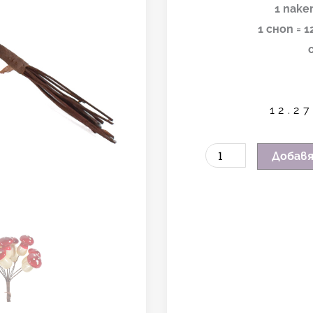
1 паке
1 сноп = 
12.2
количество
Добавя
за
Декоративни
мухоморки
на
тел
-
12х12