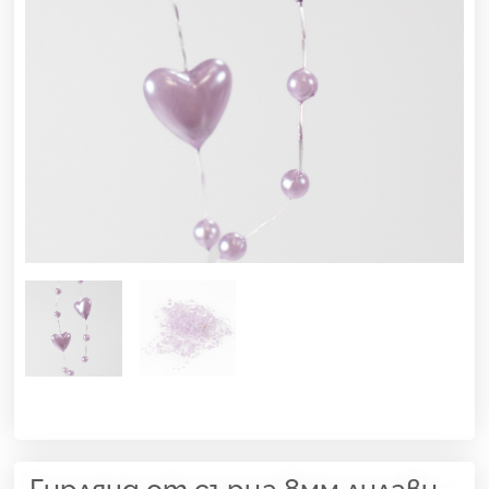
Гирлянд от сърца 8мм лилави –