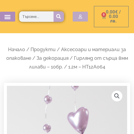
Skip
0.00
€
/
to
Търсене
0
Cart
0.00
лв.
content
Начало
/
Продукти
/
Аксесоари и материали за
опаковане
/
За декорация
/ Гирлянд от сърца 8мм
лилави – 10бр. / 1.2м – HT12A064