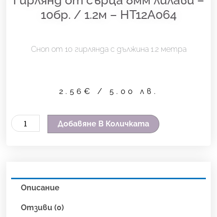
10бр. / 1.2м – HT12A064
Сноп от 10 гирлянда с дължина 1.2 метра
2.56
€
/ 5.00 лв.
количество
Добавяне В Количката
за
Гирлянд
от
сърца
Описание
8мм
лилави
Отзиви (0)