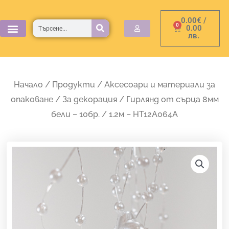
Skip
0.00
€
/
to
Търсене
0
Cart
0.00
лв.
content
Начало
/
Продукти
/
Аксесоари и материали за
опаковане
/
За декорация
/ Гирлянд от сърца 8мм
бели – 10бр. / 1.2м – HT12A064A