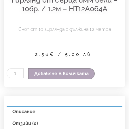
10бр. / 1.2м – HT12A064A
Сноп от 10 гирлянда с дължина 1.2 метра
2.56
€
/ 5.00 лв.
количество
Добавяне В Количката
за
Гирлянд
от
сърца
Описание
8мм
бели
Отзиви (0)