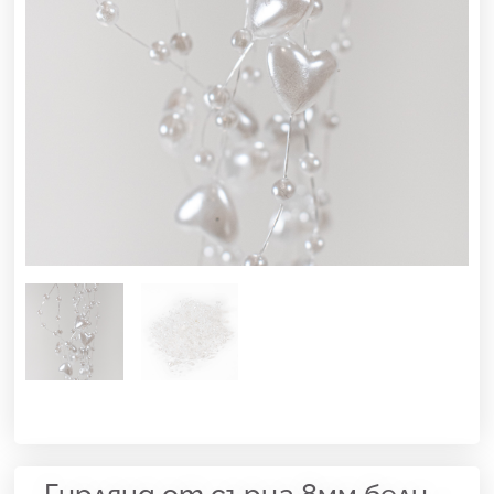
Гирлянд от сърца 8мм бели –