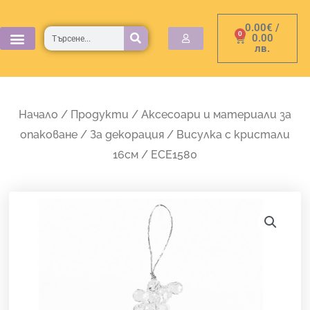
Skip
0.00
€
/
to
Търсене
0
Cart
0.00
лв.
content
Начало
/
Продукти
/
Аксесоари и материали за
опаковане
/
За декорация
/ Висулка с кристали
16см / ECE1580