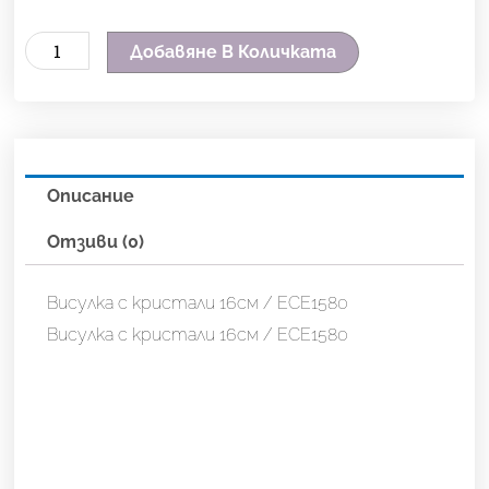
количество
Добавяне В Количката
за
Висулка
с
кристали
Описание
16см
/
Отзиви (0)
ECE1580
Висулка с кристали 16см / ECE1580
Висулка с кристали 16см / ECE1580