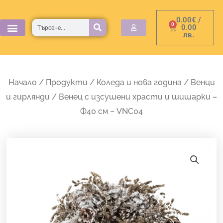
Skip
0.00
€
/
to
Търсене
0
Cart
0.00
лв.
content
Начало
/
Продукти
/
Коледа и нова година
/
Венци
и гирлянди
/ Венец с изсушени храсти и шишарки –
Ф40 см – VNC04