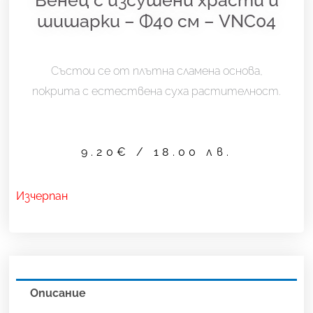
шишарки – Ф40 см – VNC04
Състои се от плътна сламена основа,
покрита с естествена суха растителност.
9.20
€
/ 18.00 лв.
Изчерпан
Описание