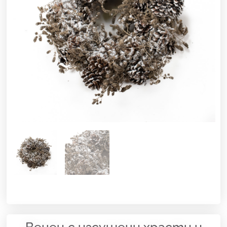
Венец с изсушени храсти и