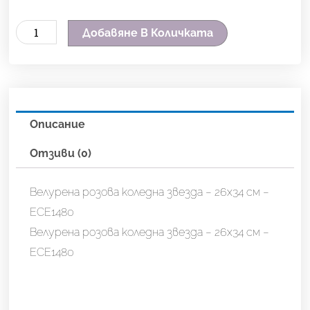
количество
Добавяне В Количката
за
Велурена
розова
коледна
Описание
звезда
-
Отзиви (0)
26х34
см
Велурена розова коледна звезда – 26х34 см –
-
ECE1480
ECE1480
Велурена розова коледна звезда – 26х34 см –
ECE1480