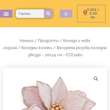
Skip
0.00
€
/
to
Търсене
0
Cart
0.00
лв.
content
Начало
/
Продукти
/
Коледа и нова
година
/
Коледни клонки
/ Велурена розова коледна
звезда – 26х34 см – ECE1480