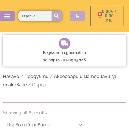
Skip
0.00
€
/
to
Търсене
0
Cart
0.00
лв.
content
Безплатна доставка
за поръчки над 150лв
Начало
/
Продукти
/
Аксесоари и материали за
опаковане
/ Сърца
Sorted
by
Showing all 6 results
latest