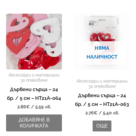
НЯМА
НАЛИЧНОСТ
Аксесоари и материали
за опаковане
Аксесоари и материали
за опаковане
Дървени сърца – 24
Дървени сърца – 24
бр. / 5 см – HT21A-064
бр. / 5 см – HT21A-063
2.86
€
/ 5.59 лв.
2.76
€
/ 5.40 лв.
ДОБАВЯНЕ В
КОЛИЧКАТА
ОЩЕ