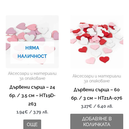
НЯМА
НАЛИЧНОСТ
Аксесоари и материали
Аксесоари и материали
за опаковане
за опаковане
Дървени сърца – 24
Дървени сърца – 60
бр. / 3.5 см – HT19D-
бр. / 3 см – HT21A-076
263
3.27
€
/ 6.40 лв.
1.94
€
/ 3.79 лв.
ДОБАВЯНЕ В
ОЩЕ
КОЛИЧКАТА