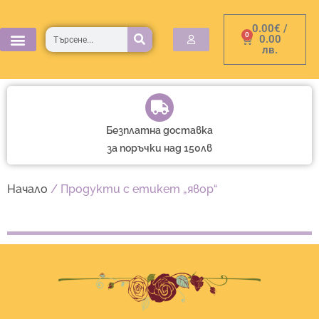
Skip
0.00
€
/
to
Търсене
0
Cart
0.00
лв.
content
Безплатна доставка
за поръчки над 150лв
Начало
/ Продукти с етикет „явор“