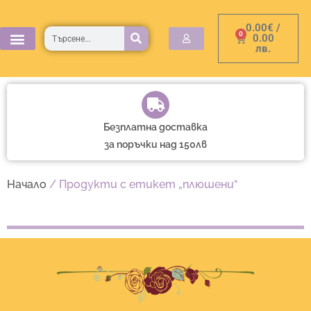
Skip
0.00
€
/
to
Търсене
0
Cart
0.00
лв.
content
Безплатна доставка
за поръчки над 150лв
Начало
/ Продукти с етикет „плюшени“