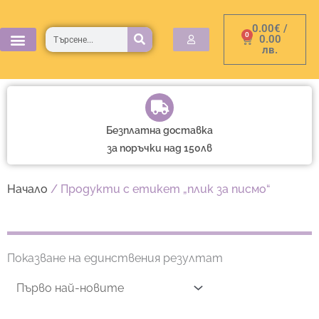
Skip
0.00
€
/
to
Търсене
0
Cart
0.00
лв.
content
Безплатна доставка
за поръчки над 150лв
Начало
/ Продукти с етикет „плик за писмо“
Показване на единствения резултат