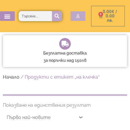
Skip
0.00
€
/
to
Търсене
0
Cart
0.00
лв.
content
Безплатна доставка
за поръчки над 150лв
Начало
/ Продукти с етикет „на клечка“
Показване на единствения резултат