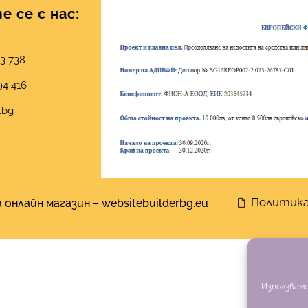
 се с нас:
03 738
94 416
.bg
Политика
 онлайн магазин
–
websitebuilderbg.eu
Използваме