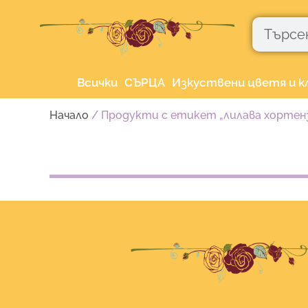
Skip
Търсене
to
content
Всички
СЪРЦА
Изкуствени цветя и к
Начало
/ Продукти с етикет „лилава хортен