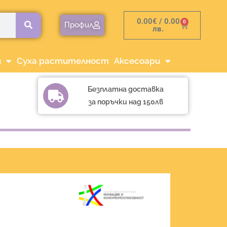
0.00
€
/ 0.00
0
Cart
Профил
лв.
и
Суха растителност
Аксесоари
Безплатна доставка
за поръчки над 150лв