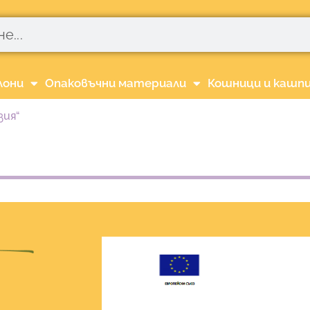
лони
Опаковъчни материали
Кошници и кашп
зия“