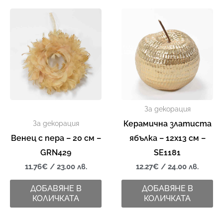
За декорация
Керамична златиста
За декорация
Венец с пера – 20 см –
ябълка – 12х13 см –
GRN429
SE1181
11.76
€
/ 23.00 лв.
12.27
€
/ 24.00 лв.
ДОБАВЯНЕ В
ДОБАВЯНЕ В
КОЛИЧКАТА
КОЛИЧКАТА