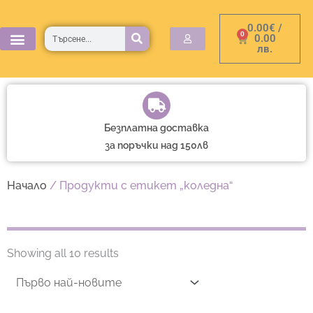
Skip
0.00
€
/
to
Търсене
0
Cart
0.00
лв.
content
Безплатна доставка
за поръчки над 150лв
Начало
/ Продукти с етикет „коледна“
Sorted
by
Showing all 10 results
latest