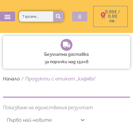
Skip
0.00
€
/
to
Търсене
0
Cart
0.00
лв.
content
Безплатна доставка
за поръчки над 150лв
Начало
/ Продукти с етикет „кафява“
Показване на единствения резултат